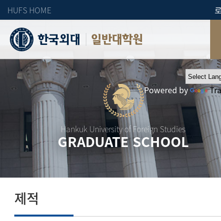
HUFS HOME
일반대학원
Powered by
Tr
Hankuk University of Foreign Studies
GRADUATE SCHOOL
제적