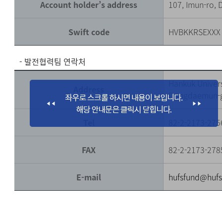
Account holder’s address
107, Imun-ro,
Swift code
HVBKKRSEXXX
- 발전협력팀 연락처
Hankuk Univers
Address
Dongdaemun-g
Tel
82-2-2173-275
FAX
82-2-2173-278
E-mail
hufsfund@hufs