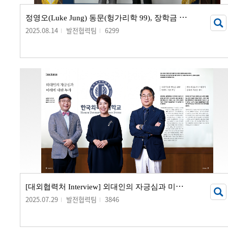
정
영오(Luke Jung) 동문(헝가리학 99), 장학금 기부 서명식 개최
2025.08.14
발전협력팀
6299
[
대외협력처 Interview] 외대인의 자긍심과 미래에 대한 투자
2025.07.29
발전협력팀
3846