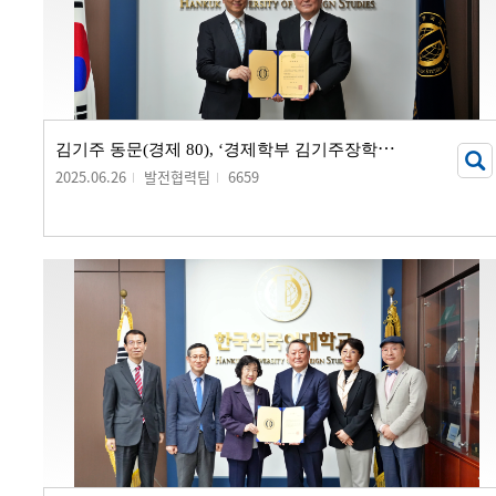
김
기주 동문(경제 80), ‘경제학부 김기주장학금’ 기부 서명식 개최
2025.06.26
발전협력팀
6659