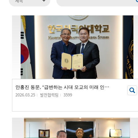
안
홍진 동문, "급변하는 시대 모교의 미래 인재 양성에 보탬되길"...
2026.03.25
발전협력팀
3599