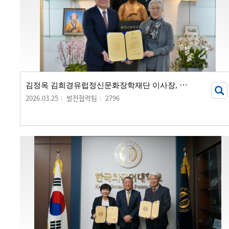
김
정옥 김희경유럽정신문화장학재단 이사장, 발전기금 20억 원 기부
2026.03.25
발전협력팀
2796