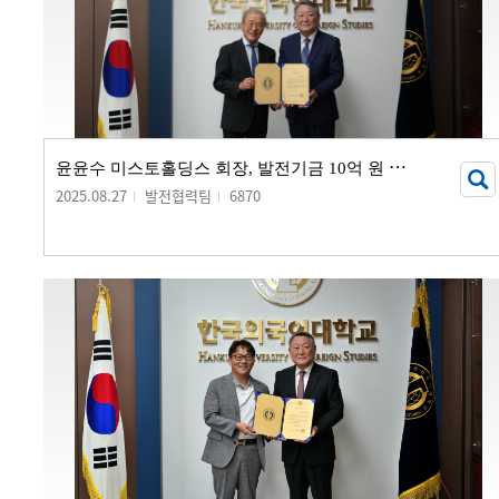
윤
윤수 미스토홀딩스 회장, 발전기금 10억 원 기부
2025.08.27
발전협력팀
6870