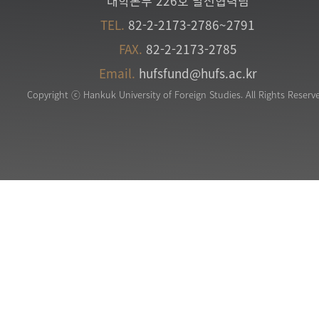
대학본부 226호 발전협력팀
TEL.
82-2-2173-2786~2791
FAX.
82-2-2173-2785
Email.
hufsfund@hufs.ac.kr
Copyright ⓒ Hankuk University of Foreign Studies. All Rights Reserv