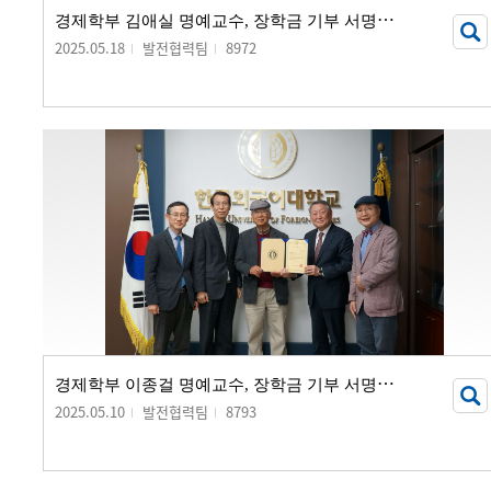
경
제학부 김애실 명예교수, 장학금 기부 서명식 개최
2025.05.18
발전협력팀
8972
경
제학부 이종걸 명예교수, 장학금 기부 서명식 개최
2025.05.10
발전협력팀
8793