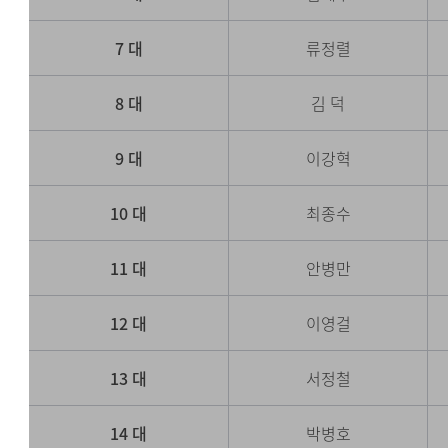
7 대
류정렬
8 대
김 덕
9 대
이강혁
10 대
최종수
11 대
안병만
12 대
이영걸
13 대
서정철
14 대
박병호