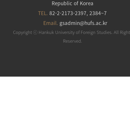
Republic of Korea
TEL.
82-2-2173-2397, 2384~7
Email.
gsadmin@hufs.ac.kr
Copyright ⓒ Hankuk University of Foreign Studies. All Righ
Reserved.