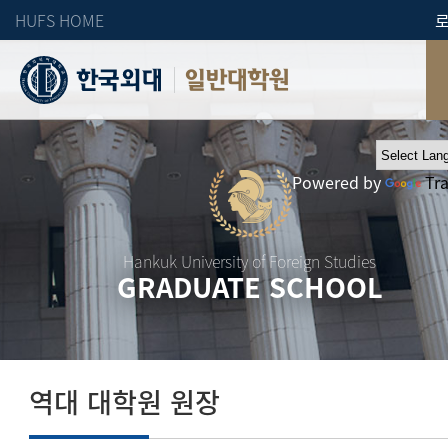
HUFS HOME
일반대학원
Powered by
Tr
Hankuk University of Foreign Studies
GRADUATE SCHOOL
역대 대학원 원장