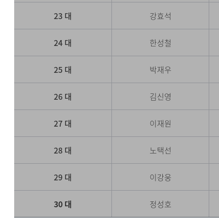
23 대
강효석
24 대
한성철
25 대
박재우
26 대
김신영
27 대
이재원
28 대
노택선
29 대
이강웅
30 대
정성호