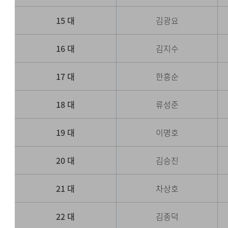
15 대
김광요
16 대
김지수
17 대
한흥순
18 대
류성준
19 대
이명호
20 대
김승진
21 대
차상호
22 대
김종덕