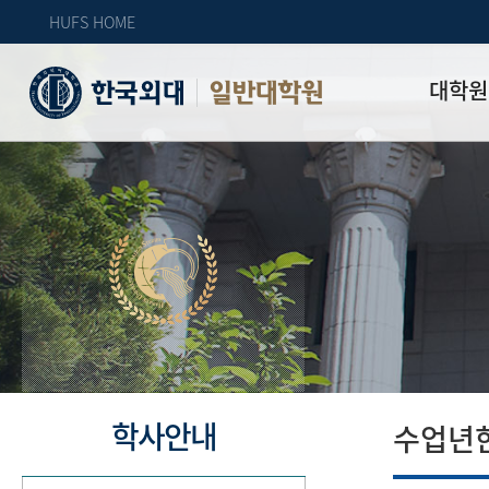
HUFS HOME
대학원
일반대학원
원장인사
연혁
역대 대학원 
주임교수 연
학과 소개
업무안내
오시는 길
자체 평가
학사안내
수업년한