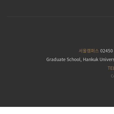
서울캠퍼스
0245
Graduate School, Hankuk Univers
TE
C