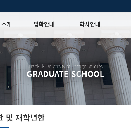
 소개
입학안내
학사안내
모집일정
학사일정표
학위논문
모집요강
강의시간표
논문작성법
원장
입시 공지사항
수업
양식함
Hankuk University of Foreign Studies
GRADUATE SCHOOL
락처
학부-대학원 연계과정
학적
논문지도
학위논문
석·박사 통합 학위과정
장학
연구윤리
박사후 연구과정
외국어시험
연구윤리
종합시험
연구윤리
제 규정
졸업생논
논문게재 연구비 지원
 및 재학년한