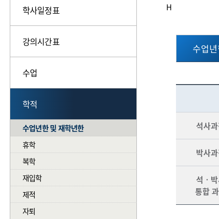
H
학사일정표
강의시간표
수업년
수업
재학
학적
석사과
수업년한 및 재학년한
휴학
박사과
복학
재입학
석ㆍ박
통합 
제적
자퇴