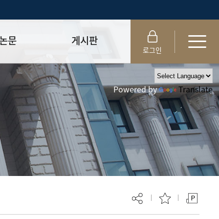
논문
게시판
로그인
제출 절차/자격
공지사항
Powered by
Translate
 및 템플릿
자료실
FAQ
_
취업·모집 관련 공지
제안심사
특강·프로그램 관련 공지
교육 이수 안내
대학원생권리장전
위원회 규정
대학원 총학생회
 지침서
외국인 유학생 비자(VISA)
문검색