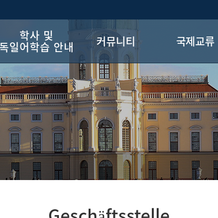
학사 및
커뮤니티
국제교류
독일어학습 안내
교과과정
공지사항
해외수학
졸업요건
학생회
DLL
Bosch 재단 
장학금안내
채용안내
프로그램
독일어능력시험
학과 행사
독일어학습정보
자료실
Geschäftsstelle