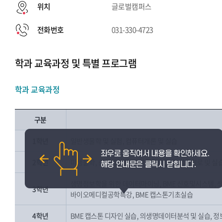
위치
글로벌캠퍼스
전화번호
031-330-4723
학과 교육과정 및 특별 프로그램
학과 교육과정
구분
1학년
일반생물학 및 실험, 컴퓨터개론 및 실습
2학년
미생물학, 선형대수학, 바이오확률통계, 의용회로 및 실습
생명정보학을 위한 데이터마이닝, BME 신호및시스템, 
3학년
바이오메디컬공학특강, BME 캡스톤기초실습
4학년
BME 캡스톤 디자인 실습, 의생명데이터분석 및 실습, 