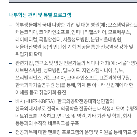
내부학생 관리 및 특별 프로그램
학부생들에게 국내 다양한 기업 및 대형 병원(예 : 오스템임플란트
캐논코리아, 코어라인소프트, 인피니티헬스케어, 모르페우스,
레이메디컬, 국립암센터, 서울성모병원, 분당서울대병원,
서울아산병원 등)의 인턴십 기회 제공을 통한 전공역량 강화 및
취업기회 확대
관련기업, 연구소 및 병원 전문가들의 세미나 개최(예 : 서울대병원
세브란스병원, 성모병원, 딥노이드, 지멘스헬시니어, 뷰노,
쓰리빌리언스, 캐논코리아, 코어라인소프트, 표준과학연구원,
한국과학기술연구원 등)를 통해, 학계 뿐 아니라 산업계에 대한
이해를 돕고 취업기회 증진
베사(HUFS-KBESA) : 한국의공학전공대학생연합의
한국외대지부로 전국의 의공학을 전공하는 대학생이 모여 수평
네트워크를 구축하고, 연구소 및 병원, 기타 기관 및 학회, 회사
등등과의 수직적 네트워크를 구축
전공과목에 대한 멘토링 프로그램의 운영 및 지원을 통해 학교생