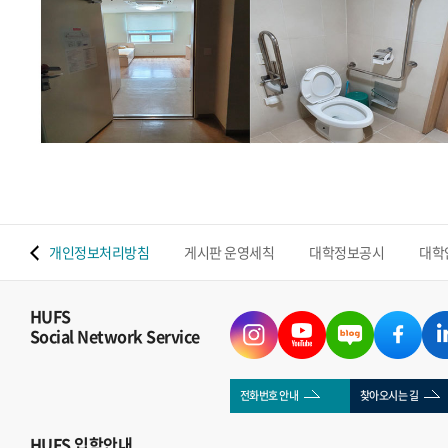
 맵
개인정보처리방침
게시판 운영세칙
대학정보공시
대학
HUFS
Social Network Service
전화번호 안내
찾아오시는 길
HUFS
입학안내