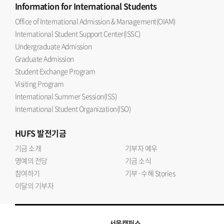
목표로 산학협력 네트워크를 지속적으로 확대하고 있으며,
Information
for International Students
앞으로도 지역 기업과의 협력을 통해 실무 중심 교육과
Office of International Admission & Management(OIAM)
공동연구를 활성화해 나갈 계획이다.
International Student Support Center(ISSC)
Undergraduate Admission
Graduate Admission
Student Exchange Program
Visiting Program
International Summer Session(ISS)
International Student Organization(ISO)
HUFS
발전기금
기금 소개
기부자 예우
명예의 전당
기금 소식
참여하기
기부·수혜 Stories
이달의 기부자
서울캠퍼스