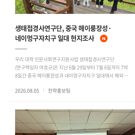
생태접경사연구단, 중국 헤이룽장성·
네이멍구자치구 일대 현지조사
우리 대학 인문사회연구지원사업 생태접경사연구단
(연구책임자 여호규)은 지난 6월 29일부터 7월 6일까지 7박
8일간 중국 헤이룽장성과 네이멍구자치구 일대에서 해외
현지조사를 실시했다. 연구책임자를 비롯한 연구진 7인이
2026.08.05
전략홍보팀
참여했으며, 대흥안령 북서부의 생태환경과 북방유목민족의
역사문화를 조사 주제로 삼았다.조사단은 하얼빈과 치치하얼을
거쳐 어룬춘자치기 건허 어얼구나 만주리 하이라얼 자란툰으로
이어지는 노정을 밟았다. 가샨동 선비석실과 어원커족
순록문화 박물관, 후룬베이얼 역사박물관 등을 참관하는 한편,
넌강과 어얼구나강 유역, 어얼구나 습지, 후룬호를 직접