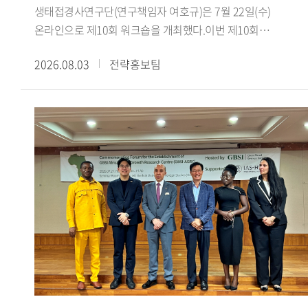
한국에 불리하게 작용하지는 않았으며, 오히려 대만과의
이주민 수용에 미친 영향을 분석했다.이경수 전임연구원은
생태접경사연구단(연구책임자 여호규)은 7월 22일(수)
단교를 다음 정부로 미뤘다면 수교 자체가 장기간 지연되었을
'Anti-Islamic Sentiment in Arabic Media Representations of
온라인으로 제10회 워크숍을 개최했다.이번 제10회
것이라는 견해를 제시했다. 대만에 대한 배려가 부족했다는
South Korea: The Jeju Yemeni Refugees and the Daegu
워크숍에서는 최하늘 선생님(이스탄불 메데니예트대학교
2026.08.03
전략홍보팀
지적에 대해서는, 수교 발표 이전에 사전 통보 절차를 거쳤음을
Mosque Conflict'라는 제목의 발표를 통해 제주 예멘 난민
박사과정)을 초청하여, 서아시아 생태 접경지역과 티무르의
명확히 했다.강연 말미에서 신 원장은 현재 한중 양국은 정치
사안과 대구 이슬람사원 갈등이 아랍어 매체에서 재현되는
제국 건설 이라는 주제로 심도 있는 강연을 진행했다. 강연은
안보 분야에서는 상호 신뢰 부족과 미중 전략 경쟁 심화라는
방식을 분석하고, 기사의 생산 유통 경로에 따라 보도의 내용과
최하늘 선생이 번역한 피터 잭슨의 『칭기스 칸에서
과제를, 경제 분야에서는 최근의 대중 무역역조와 국민감정
프레임이 달라지는 양상을 설명했다.제2세션에서는 Aichi
티무르까지: 몽골 제국의 위기와 부흥』을 바탕으로,
악화라는 새로운 도전에 직면해 있다고 진단했다. 그는 앞으로
Gakuin University의 타카오 켄이치로(Takao Kenichiro)
서아시아의 생태환경과 교역망이 티무르 제국의 형성에 어떠한
한중관계가 '화이부동(和而不同)'의 자세로 할 말은 하되
교수가 'Global and Local Aspects of Islamophobia:
토대를 제공했는지를 살펴보는 방식으로 진행됐다.강연에서는
협력할 부분은 협력하는 방향으로 나아가야 하며, 한미동맹을
Comparison among the West, South Korea and
먼저 농경과 유목이 병존하는 목농복합구역 의 역사적
중시하는 동시에 중국과의 관계도 소홀히 해서는 안 된다고
Japan'이라는 제목의 발표에서 테러나 치안 문제와 직접
중요성을 살펴보고, 아무다리야강 유역의 트란스옥시아나와
강조하며 강연을 마쳤다.국제지역연구센터
연결되지 않은 채 형성되는 '테러 없는 이슬람혐오
호라산에서 차가타이 울루스의 유목 엘리트와 정주민 사회가
HK+국가전략사업단은 '초국적 협력과 소통의 모색: 통일 환경
(Islamophobia)' 현상에 대해 일본과 한국의 사례를 비교했다.
밀접하게 연결되어 있었음을 설명했다. 이어 14세기 중반
조성을 위한 북방 문화 접점 확인과 문화 허브의 구축'을
김은지 책임연구원은 'Representing Second-Generation
차아다이 울루스의 분열 이후 티무르가 차가타이계 정치
아젠다로 다양한 연구를 수행하고 있다. 사업단은 북방지역을
Arab Immigrants and Conditional Citizenship: A Study of
질서와 칭기스 왕조의 권위를 활용해 세력을 확대하고, 훌레구
둘러싼 국제정세와 문화 외교 안보를 아우르는 학제적 연구를
Multicultural Discourse in Korean Television Programs'라는
울루스의 옛 영역까지 포괄하는 대차가타이 울루스 를
지속적으로 추진하는 한편, 매월 국내외 전문가를 초청한
제목의 발표를 통해 한국 방송에서 아랍계 이주민 2세대의
지향하며 제국 건설의 정당성을 마련한 과정을 검토했다. 또한