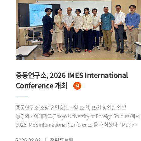
1979년 미중 수교에 이어 1980년대 말에는 소련 동구권의
붕괴로 냉전체제가 급속히 와해되었다고 설명했다. 그는 이
시기 자유주의 확산과 세계화가 맞물리면서 중국이 서방의
'화평연변(和平演變)'을 경계하는 한편, 1989년 천안문 사태로
인한 국제사회의 대중 제재 국면 속에서도 한중 양국은
실질적인 관계 개선을 모색해 왔다고 밝혔다.이어 중국이
1978년 11기 3중전회를 계기로 계급투쟁 노선에서 경제건설
노선으로 전환하고 4개 현대화를 추진하는 과정에서 한중관계
개선의 필요성을 인식하기 시작했으며, 한국 역시 홍콩을 통한
중동연구소, 2026 IMES International
간접무역과 1983년 중국 민항기 불시착 사건, 1985년 어뢰정
Conference 개최
반환 교섭 등에서 보인 우호적 태도로 중국 지도부의 신뢰를
얻었다고 소개했다. 특히 1988년 노태우 대통령의 7 7 선언을
북방외교의 실질적 출발점으로 규정하고, 서울올림픽과 베이징
중동연구소(소장 유달승)는 7월 18일, 19일 양일간 일본
아시안게임을 계기로 한 스포츠 교류가 양국간 신뢰 축적에
동경외국어대학교(Tokyo University of Foreign Studies)에서
기여했다고 강조했다. 이후 1990년 한소수교와 1991년 남북한
2026 IMES International Conference 를 개최했다. "Muslims
유엔 동시가입은 중국이 한중관계 개선의 명분을 마련하는
in East Asia and the Diaspora: Coexistence in Multicultural
2026.08.03
전략홍보팀