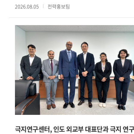
2026.08.05
전략홍보팀
《散頒刑部格》殘卷談起」라는 주제로 제4회 정기
콜로키움을 개최했다. 이번 콜로키움은 현장 강연과 Webex를
통한 온라인 강연을 병행하는 방식으로 진행됐다.이번
콜로키움에서는 중국 법제사와 당대 형벌제도를 연구해 온
陳俊强 臺北大學 역사학과 석좌교수를 초청하여 唐代 流刑의
규정과 실상―돈황 문서 『散頒刑部格』 殘卷을 중심으로
라는 주제로 심도 있는 강연을 진행했다.강연에서는 돈황에서
발견된 『散頒刑部格』 잔권과 『唐律疏議』 등을 바탕으로
당대 유형(流刑)의 법적 규정과 실제 운영 양상을 살펴봤다.
먼저 육형(肉刑) 중심의 고대 형벌체계가 도형(徒刑)과 유형
중심으로 변화하고, 북위 후기에 정식 형벌로 성립한 유형이 수
당대에 오형체계의 하나로 정비되는 과정을 설명했다. 또한
유배 거리와 노역, 현지 호적 편입, 가족의 동행을 비롯하여
사면과 형벌의 가중 등 다양한 운영 방식을 검토했다. 이를 통해
유형이 육체에 흔적을 남기는 전시 의 형벌에서 고향과
극지연구센터, 인도 외교부 대표단과 극지 연
공동체로부터의 분리와 낯선 유배지에 대한 두려움에 기초한