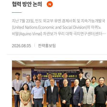
상상 의 형벌로 전환되었으며, 중형인 동시에 사형을 감면하는
협력 방안 논의
황제의 은혜라는 이중적 성격을 지녔음을 강조했다.이번
콜로키움은 돈황문서를 통해 당대 법률의 규정과 형벌 집행의
지난 7월 23일, 인도 외교부 유엔 경제사회 및 지속가능개발국
실상을 함께 검토하고, 한 당 사이에 진행된 형벌제도의
(United Nations Economic and Social Division)의 아퀴노
장기적인 변화를 이해하는 뜻깊은 자리였다. 특히 유배가
비말(Aquino Vimal) 차관보가 우리 대학 극지연구센터(센터장
단순한 형벌에 그치지 않고 국가권력에 의한 인구 이동과 변경
김봉철)를 방문해 연구진과 면담을 갖고 양국 대학 간 극지 연
지역의 운영, 새로운 지역사회로의 편입과 밀접하게 연결되어
2026.08.05
전략홍보팀
협력 확대 방안을 논의했다.이번 면담에서 아퀴노 비말
있었음을 확인함으로써 생태접경의 관점에서 당대의 국가와
차관보는 인도 정부가 최근 대학과 연구기관을 중심으로 극지
공간, 인간의 관계를 새롭게 생각해 보는 기회가 됐다.
연구를 적극 장려하고 있다며, 우리 대학 극지연구센터와의
연구 협력 필요성을 강조했다. 또한 인도 극지 연구 분야의 주요
대학 및 연구기관과 우리 대학 극지연구센터를 연결해 양국
대학 간 지속적인 연구 협력 기반을 마련하고 싶다는 뜻을
밝혔다.이어 인도 정부는 기후변화가 농업에 미치는 영향, 극지
빙하 융해에 따른 해수면 상승, 기후변화 취약지역 주민들의
생활환경 변화 등 글로벌 기후위기에 대응하기 위한 연구를
국가 정책의 주요 과제로 추진하고 있다고 설명하며, 관련