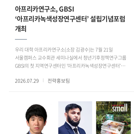
콜로키움을 개최하여 연구 성과를 공유하고 정책적 함의를
정체성과 소속 문제가 재현되는 방식을 분석하고, 이를 한국
아프리카연구소, GBSI
교역로의 재편으로 아제르바이잔이 새로운 정치 경제 중심지로
논의하는 학술 교류의 장을 이어가고 있다. (문의:
사회의 국민 정체성과 다문화주의, 시민권의 경계와 연결하여
성장하자, 티무르가 이곳에 장기간 주둔하면서 계절 이동과
‘아프리카녹색성장연구센터’ 설립기념포럼
HK+국가전략사업단 02-2173-3417)
논의했다.Momoyama Gakuin University의 코이케 마코토
도시 지배를 결합하고 교역망 정비와 수로 건설을 추진한
개최
(Koike Makoto) 교수는 'Faith Across Borders: The
사실을 살펴보았다. 이를 통해 티무르의 서방 진출은 단순한
Transnational Expansion of Nahdlatul Ulama Networks in
군사 정복이 아니라 유목 생활권과 도시, 농업 생산지, 장거리
East Asia'라는 제목의 발표에서 일본, 한국 대만에 형성
교역로를 연결하는 정치적 네트워크의 구축 과정이었음을
우리 대학 아프리카연구소(소장 김광수)는 7월 21일
인도네시아 무슬림 공동체와 나흐다툴 울라마(Nahdatul
확인할 수 있었다.이번 워크숍은 티무르 제국의 성립을
서울캠퍼스 교수회관 세미나실에서 청년기후정책연구그룹
Ulama, 인도네시아에 기반을 둔 세계 최대 규모의 이슬람 단체
정복전쟁이나 개인의 군사적 역량만으로 설명하지 않고,
GBSI의 첫 지역연구센터인 '아프리카녹색성장연구센터'
산하 모스크의 역할을 분석하였다. 특히 해당 모스크 내에서
농경과 유목이 교차하는 생태접경 지역의 구조와 교역망의
출범을 기념하는 설립기념포럼을 개최했다.이번 포럼은 한-
이루어지는 숄라왓(Sholawat) 모임에 주목하여, 이러한 종교
2026.07.29
전략홍보팀
재편이라는 관점에서 새롭게 조망한 자리였다. 또한
아프리카 기후변화 대응 협력 방안을 모색하고 청년 세대의
모임이 인도네시아 무슬림들 간 어떻게 초국적 네트워크를
동아시아를 중심으로 논의해 온 농목접경의 역사적 기능을
역할을 논의하기 위해 마련됐으며, 주한 외교사절을 비롯한
강화하고 집단적 소속감을 형성하는지를 고찰했다.7월 19일
서아시아 사례와 비교함으로써, 생태환경과 접경 네트워크가
국내외 기후변화 및 아프리카 연구 전문가, 청년 연구자들이
라운드테이블에서는 강원구 학술연구교수가 사회를 맡아
제국의 형성과 운영에 미친 영향을 폭넓게 이해하는 뜻깊은
참석해 다양한 의견을 나눴다.행사는 최영빈 GBSI 대표
동아시아 무슬림의 이주와 정착, 정체성 및 사회적 수용에 관해
시간이 되었다.
(아프리카녹색성장연구센터장)의 개회사와 김광수
의견을 나눴으며, 향후 공동연구와 지속적인 학술 협력의
아프리카연구소장의 환영사로 시작됐다. 이어
가능성을 모색했다. 해당 행사는 중동연구소 인문사회연구소
주한아프리카외교단장인 샤픽 라사디(Chafik RACHADI)