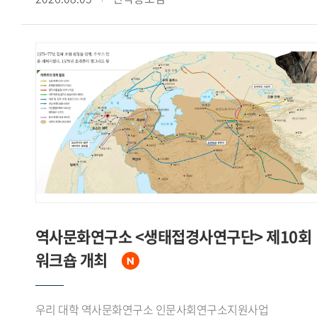
계기가 되었다고 주장했다.신 원장은 한국이 한반도 평화
Societies"라는 주제로 열린 이번 학술대회는 동아시아의
안정을 위한 중국의 협조, 거대한 잠재시장으로서의 중국 경제,
무슬림 이주 문제를 연구하는 한국과 일본 학자들의 학술
그리고 국제무대에서의 위상 제고라는 세 가지 측면에서
교류를 위해 마련됐다.7월 18일 학술대회 제1세션에서는
수교의 필요성을 인식하고 있었음을 강조하면서, 중국 역시
김정아 전임연구원이 'The Reception and Transformation of
덩샤오핑의 언급을 인용하며 한국과의 경제협력 확대와 대만에
Arabic Literature in Korea: A Study of 'The Jackal and the
대한 외교적 고립 효과를 함께 기대하고 있었다고 분석했다.
Sea' in Oh Soo-yeon's The Golden Roof in Relation to
수교 협상에 앞서 한국 정부는 중국과 수교한 다른 나라들의
Kalīla wa Dimna'라는 제목의 발표를 통해 아랍 고전
선례를 분석하고 중국 인사들의 발언을 정리하는 등 치밀한
『칼릴라와 딤나』가 오수연의 『황금지붕』 중 「재칼과
사전 준비를 거쳤다고 밝혔다. 1992년 8월 24일 베이징 조어대
바다의 장」에서 수용 재구성되는 양상을 분석하고, 아랍
국빈관에서 이상옥 외무장관과 첸치천 외교부장이
고전문학과 한국 현대문학이 교차하며 새로운 의미를 형성하는
수교공동성명과 양해각서에 서명함으로써 한중수교가 공식
'제3의 공간'을 제시했다.Ishinomaki Senshu University의
발표되었다고 정리했다.신 원장은 한중수교가 노태우 대통령
니시카와 케이(Nishikawa Kei) 교수는 'The Acceptance of
북방정책의 핵심 성과였다고 평가하면서, 중국이 북한 일변도
Migrant Workers and the Politicization of Burial Grounds: A
역사문화연구소 <생태접경사연구단> 제10회
정책에서 벗어나 한반도의 평화적 통일을 명시적으로 지지하는
Case Study of Miyagi Prefecture, Japan'이라는 제목의
워크숍 개최
계기가 되었고, 수교 이후 양국간 경제교류와 국민간 교류가
발표에서 미야기(Miyagi)현 이시노마키시의 인도네시아
비약적으로 확대되었다고 밝혔다. 아울러 협상이 대체로
무슬림 이주노동자 수용 배경과 2024~2025년 무슬림 매장
중국이 원하는 시간표에 따라 진행된 것은 사실이나 이것이
묘지 논란이 온라인 정치 담론으로 확산되며 지역사회의
우리 대학 역사문화연구소 인문사회연구소지원사업