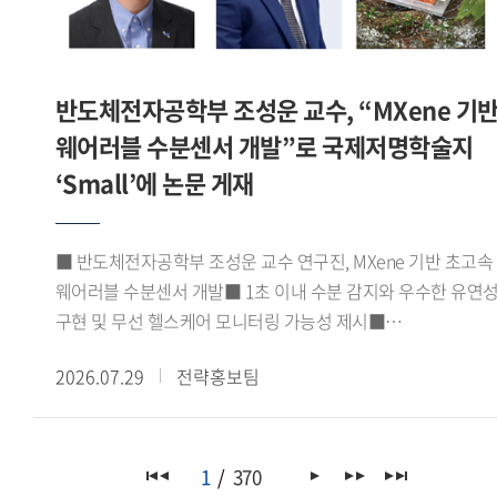
지원사업 내용의 소개로 마무리됐다.이번 학술대회는 한일
주한모로코대사의 축사를 비롯해 아비르 파이살(Abeer Faisal)
양국의 중동 연구자들이 동아시아의 무슬림 이주민이라는 공통
주한이집트대사관 2등서기관, 조지 해리슨(George Harrison)
주제를 중심으로 기존 성과를 공유하고 향후 협력의 기반을
주한가나대사관 대사대리 등 주요 주한 외교사절들이 참석해
다졌다는 점에서 의의가 있다.
반도체전자공학부 조성운 교수, “MXene 기
연구센터의 출범을 축하하고 향후 활동에 대한 기대를 전했다.
포럼에서는 정지원 GBSI 센터 코디네이터가 'GBSI
웨어러블 수분센서 개발”로 국제저명학술지
아프리카녹색성장연구센터 VISION 2030'을 주제로 센터의
‘Small’에 논문 게재
중장기 연구 비전과 추진 방향을 발표했다. 이어 노지현
아프리카연구소 HK연구교수, 김규연 이화여자대학교
기후변화예측연구센터 박사후연구원, 에마누엘라 도린 코피
■ 반도체전자공학부 조성운 교수 연구진, MXene 기반 초고속
(Emmanuella Doreen Kwofie) 녹색기후기금(GCF) 프로그램
웨어러블 수분센서 개발■ 1초 이내 수분 감지와 우수한 유연
오피서(Programme Officer)가 발표와 토론에 참여해 한-
구현 및 무선 헬스케어 모니터링 가능성 제시■
아프리카 기후변화 협력과 지속가능한 발전, 청년 세대의 역할
응집물질물리학 분야 JCR 상위 10% 이내 국제저명학술지
등에 대해 심도 있는 논의를 이어갔다.이번 포럼은
2026.07.29
전략홍보팀
『Small』(Impact factor 11.8) 게재우리 대학
아프리카녹색성장연구센터의 출범을 계기로 기후변화 대응과
반도체전자공학부 조성운 교수 연구진이 실리카 나노입자와
지속가능한 발전을 위한 한-아프리카 협력 기반을 강화하고,
맥신(MXene)을 결합한 고성능 웨어러블 수분센서를 개발하고,
관련 분야의 학술 교류와 공동 연구를 확대하는 계기가 됐다.
이를 무선 헬스케어 모니터링 시스템에 성공적으로 적용했다고
1
370