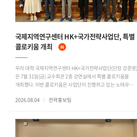
분야에서 국제 공동연구의 중요성을 강조했다.이날 면담에는
인도 측에서 아퀴노 비말 차관보를 비롯해 인도지구과학부
선임연구관 아파르나 슈클라(Aparna Shukla) 박사, 나만
우파드야야(Naman Upadhyaya) 주한인도대사관 일등서기관,
국제지역연구센터 HK+국가전략사업단, 특별
가하나 나브야 제임스(Gahana Navya James) 인도 외교부
콜로키움 개최
유엔 경제 사회 및 지속가능개발국 사무관이 참석했다.우리
대학에서는 정혁 극지연구센터 책임연구원과 신승우
극지연구센터 선임연구원이 참석했다. 정혁 책임연구원은
우리 대학 국제지역연구센터 HK+국가전략사업단(단장 강준영
"극지연구센터는 인도 정부의 극지 연구 확대와 장려 필요성에
은 7월 31일(금) 교수회관 2층 강연실에서 특별 콜로키움을
관한 의견을 존중하며, 양국 대학 및 연구기관 간 네트워크
개최했다. 이번 콜로키움은 사업단이 진행하고 있는 노태우
구축과 공동연구 활성화를 위한 협력 거점 역할을 수행할 수
대통령과 북방정책 재조명 시리즈 2회차에 해당하며, 전 주중국
있도록 최선을 다하겠다"고 밝혔다.
2026.08.04
전략홍보팀
특명전권대사를 역임했던 신정승 동서대학교
동아시아연구원장이 연사로 초청되어 노태우 대통령의
북방정책과 1992년 한중수교 과정의 역사적 의미를
재조명했다.신 원장은 먼저 1970년대 이후 중국과 서방세계의
관계 개선 흐름을 짚었다. 1972년 닉슨 미 대통령의 방중과