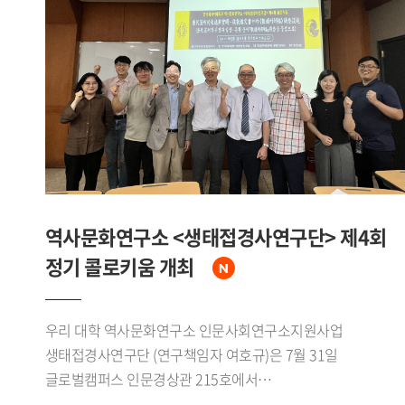
답사하며 삼림에서 수계, 초원으로 이어지는 자연환경의
변화를 확인했다.이번 조사를 통해 연구진은 에벤키
어룬춘족의 수렵 어로 목축 문화와 대흥안령 생태환경에 관한
자료를 폭넓게 수집했다. 특히 중 러 접경지대인 어얼구나강
유역과 만주리 일대에서 확인된 문화 요소들은 현지
소수민족의 문화와도 맞물리며 지역적 특색을 이루고 있었다.
수집된 성과는 향후 연구와 교육에 활용될 예정이다.
역사문화연구소 <생태접경사연구단> 제4회
정기 콜로키움 개최
우리 대학 역사문화연구소 인문사회연구소지원사업
생태접경사연구단 (연구책임자 여호규)은 7월 31일
글로벌캠퍼스 인문경상관 215호에서
「唐代流刑的表述與實踐―從敦煌文書中的