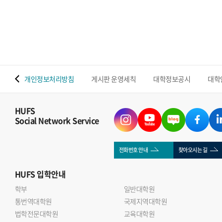
밝혔다. 이번 연구는 조성운 교수와 Shenawar Ali Khan
박사후연구원을 중심으로 울산대학교 연구팀과 협업해
수행됐으며, 우리 대학 반도체전자공학부의 첨단 반도체 소재
소자 및 지능형 센서 분야 연구역량을 보여주는 성과다.기존
MXene 센서는 나노시트가 다시 겹쳐지는 재적층 현상으로
수분 이동 통로와 반응 면적이 감소하는 한계가 있었다.
 맵
개인정보처리방침
게시판 운영세칙
대학정보공시
대학
연구진은 실리카 나노입자를 MXene 층 사이에 삽입한 계층적
다공성 SNP@MXene 구조를 개발해 재적층을 억제하고 수분
이동성과 센서의 감도 안정성을 높였다.개발된 센서는 3~88%
HUFS
Social Network Service
의 상대습도 범위를 감지했으며, 응답과 회복 모두 1초 이내에
이뤄졌다. 기존 MXene 센서보다 감도가 약 4배 향상됐고,
25일간 안정적인 성능을 유지했다. 또한 2,250회의 반복 굽힘
전화번호 안내
찾아오시는 길
이후에도 초기 성능의 약 95% 이상을 유지했다.연구진은
HUFS
입학안내
센서를 상용 기저귀와 Wi-Fi 통신 모듈에 연계해 젖음 정도와
반복적인 수분 유입을 실시간으로 감지했다. 이를 통해
학부
일반대학원
통번역대학원
영유아와 노약자, 거동이 불편한 환자의 배뇨 상태를 원격
국제지역대학원
법학전문대학원
교육대학원
모니터링할 가능성을 제시했다.조성운 교수는 이번 연구는