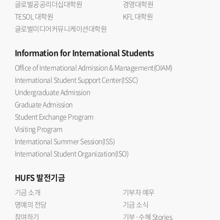
글로벌공공리더십대학원
경영대학원
MXene의 재적층 문제를 해결하면서 높은 감도와 빠른
TESOL 대학원
KFL 대학원
응답성을 동시에 구현했다는 데 의미가 있다 며 한국외대
글로벌미디어커뮤니케이션대학원
반도체전자공학부의 반도체 소재 소자 및 지능형 센서 분야
연구 경쟁력을 높이는 계기가 되길 기대한다 고 말했다.연구
Information
for International Students
결과는 응집물질물리학 분야 JCR 상위 10% 이내
Office of International Admission & Management(OIAM)
국제저명학술지인 『Small』(Impact factor 11.8)에 2026년
International Student Support Center(ISSC)
7월 10일에 온라인 게재됐다. 논문 제목은 Hierarchically
Undergraduate Admission
Porous SNP@MXene Hybrid Architectures for Ultra-
Graduate Admission
Responsive Moisture Sensing and Wireless Smart-
Student Exchange Program
Wearable Hydration Diagnostics 이다.
Visiting Program
International Summer Session(ISS)
International Student Organization(ISO)
HUFS
발전기금
기금 소개
기부자 예우
명예의 전당
기금 소식
참여하기
기부·수혜 Stories