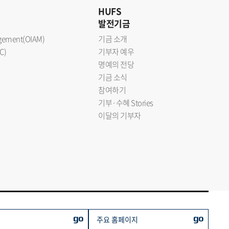
HUFS
발전기금
nagement(OIAM)
기금 소개
C)
기부자 예우
명예의 전당
기금 소식
참여하기
기부·수혜 Stories
이달의 기부자
go
go
주요 홈페이지