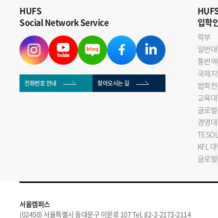
HUFS
HUF
Social Network Service
입학
학부
일반대
통번역
국제지
전화번호 안내
찾아오시는 길
법학전
교육대
글로벌
경영대
TESO
KFL 
글로벌
서울캠퍼스
(02450) 서울특별시 동대문구 이문로 107 Tel. 82-2-2173-2114