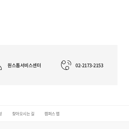
원스톱서비스센터
02-2173-2153
청
찾아오시는 길
캠퍼스 맵