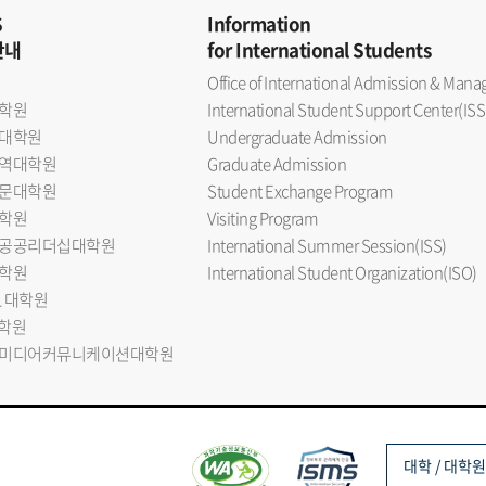
S
Information
안내
for International Students
Office of International Admission & Ma
학원
International Student Support Center(ISS
대학원
Undergraduate Admission
역대학원
Graduate Admission
문대학원
Student Exchange Program
학원
Visiting Program
공공리더십대학원
International Summer Session(ISS)
학원
International Student Organization(ISO)
L 대학원
대학원
미디어커뮤니케이션대학원
대학 / 대학원