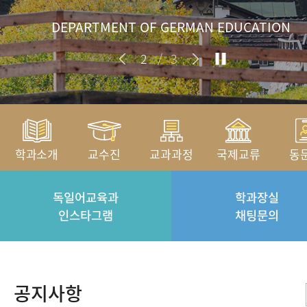
DEPARTMENT OF GERMAN EDUCATION
2
/
3
학과소개
교수진
교과과정
국제교류
동
독일어교육과
학과장실
인스타그램
채팅문의