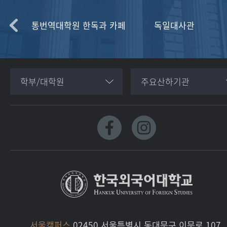
한독과
통번역대학원 한독과 카페
독일대사관
학부/대학원
주요산하기관
서울캠퍼스
02450 서울특별시 동대문구 이문로 107,