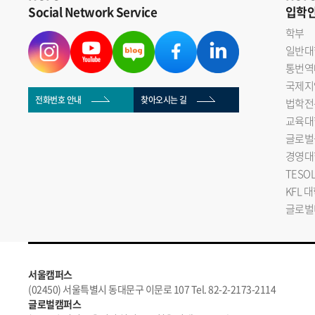
Social Network Service
입학
학부
일반대
통번역
국제지
전화번호 안내
찾아오시는 길
법학전
교육대
글로벌
경영대
TESO
KFL 
글로벌
서울캠퍼스
(02450) 서울특별시 동대문구 이문로 107 Tel. 82-2-2173-2114
글로벌캠퍼스