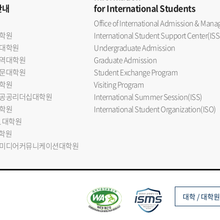
안내
for International Students
Office of International Admission & Ma
학원
International Student Support Center(ISS
대학원
Undergraduate Admission
역대학원
Graduate Admission
문대학원
Student Exchange Program
학원
Visiting Program
공공리더십대학원
International Summer Session(ISS)
학원
International Student Organization(ISO)
L 대학원
대학원
미디어커뮤니케이션대학원
대학 / 대학원