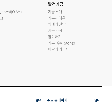
발전기금
nagement(OIAM)
기금 소개
C)
기부자 예우
명예의 전당
기금 소식
참여하기
기부·수혜 Stories
이달의 기부자
-
go
go
주요 홈페이지