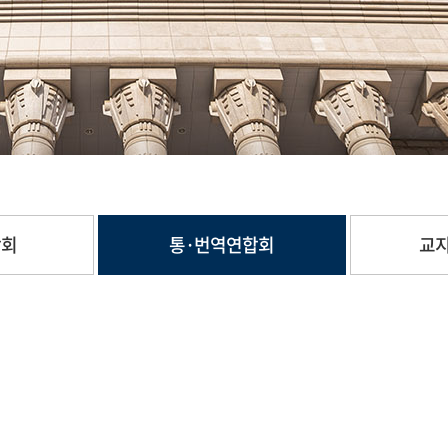
합회
통·번역연합회
교