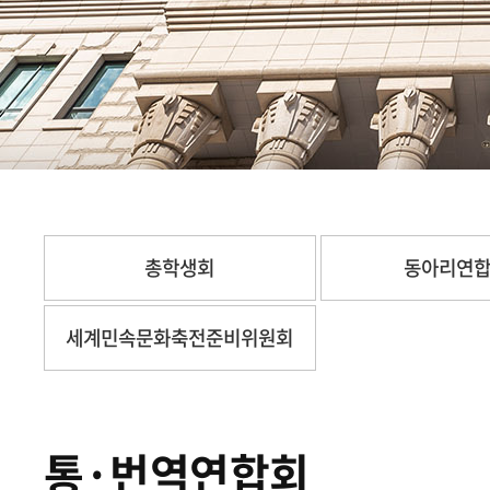
총학생회
동아리연
세계민속문화축전준비위원회
통·번역연합회